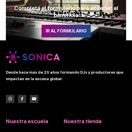
Completá el formulario para acceder al
beneficio
IR AL FORMULARIO
Desde hace más de 20 años formando DJs y productores que
impactan en la escena global.
I
F
Y
n
a
o
s
c
u
t
e
t
a
b
u
g
o
b
r
o
e
Nuestra escuela
Nuestra tienda
a
k
m
-
f