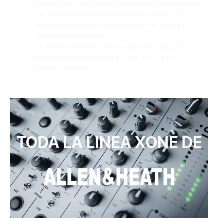
estéreo con unos bajos poderosos e impactantes.
Las suaves almohadillas para las orejas y el
diseño ergonómico proporcionan un ajuste y
comodidad mejorados.
Un cable resistente, de un solo lado y de 2.0 m.
Adaptador de clavija de 6.3 mm (1/4”) para
estéreo incluido.
TODA LA LINEA XONE DE