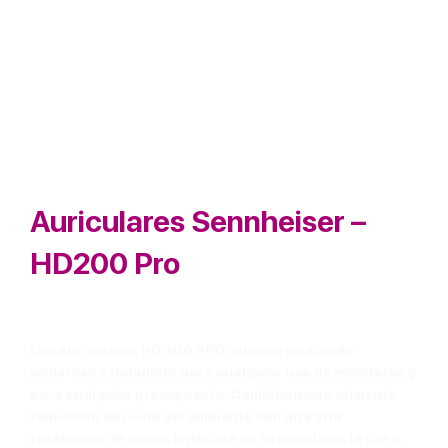
Auriculares Sennheiser –
HD200 Pro
Los auriculares HD 200 PRO ofrecen un sonido
poderoso y detallado para cualquier uso de monitoreo y
para cualquier presupuesto. Combinan una eficiente
reducción de ruido del ambiente con una alta
resolución de audio. Enfócate en tu mezcla en la casa,