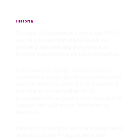
Historia
Escuela Sónica nace a fines del 2001,
con la concepción clara de ser la
primera escuela especializada en
Música Electrónica de Latinoamérica.
Fundada por el Ing. Javier Lautaro
Cosentino, quien profesionalmente se
dedicó durante años a la grabación y
mezcla en los estudios IRCO,
propiedad de su padre Iván Cosentino
(quién fuera Director Nacional de
Música).
Desde un principio Sónica implementó
una educación integral para sus