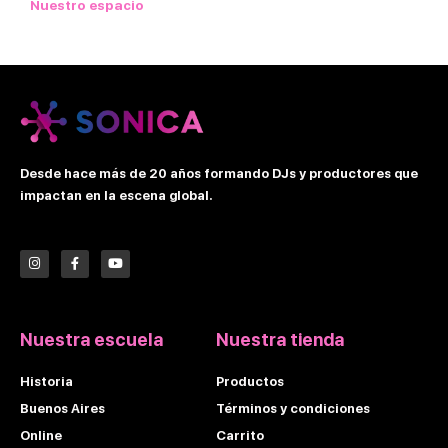
Nuestro espacio
Desde hace más de 20 años formando DJs y productores que
impactan en la escena global.
I
F
Y
n
a
o
s
c
u
t
e
t
a
b
u
g
o
b
r
o
e
Nuestra escuela
Nuestra tienda
a
k
m
-
f
Historia
Productos
Buenos Aires
Términos y condiciones
Online
Carrito