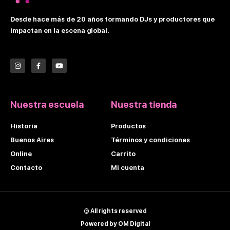
Desde hace más de 20 años formando DJs y productores que
impactan en la escena global.
I
F
Y
n
a
o
s
c
u
t
e
t
a
b
u
g
o
b
r
o
e
Nuestra escuela
Nuestra tienda
a
k
m
-
f
Historia
Productos
Buenos Aires
Términos y condiciones
Online
Carrito
Contacto
Mi cuenta
© All rights reserved
Powered by OM Digital