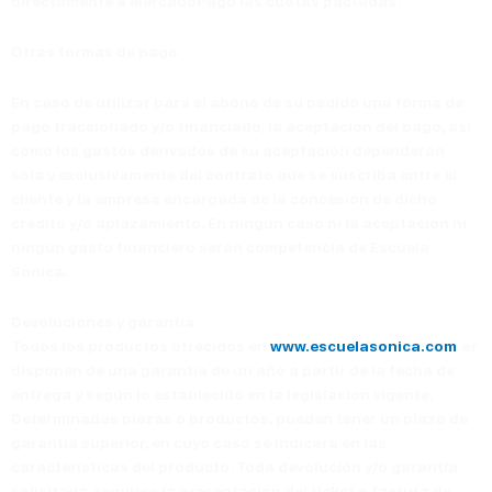
directamente a MercadoPago las cuotas pactadas.
Otras formas de pago
En caso de utilizar para el abono de su pedido una forma de
pago fraccionado y/o financiado, la aceptación del pago, así
como los gastos derivados de su aceptación dependerán
sola y exclusivamente del contrato que se suscriba entre el
cliente y la empresa encargada de la concesión de dicho
crédito y/o aplazamiento. En ningún caso ni la aceptación ni
ningún gasto financiero serán competencia de Escuela
Sonica.
Devoluciones y garantía
Todos los productos ofrecidos en
www.escuelasonica.com
.ar
disponen de una garantía de un año a partir de la fecha de
entrega y según lo establecido en la legislación vigente.
Determinadas piezas o productos, pueden tener un plazo de
garantía superior, en cuyo caso se indicará en las
características del producto.
Toda devolución y/o garantía
solicitada, requiere la presentación del ticket o factura de