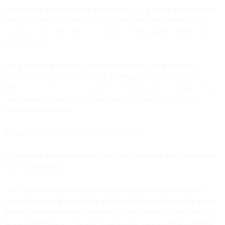
El plazo de desistimiento expirará a los 14 días naturales del
día que usted o un tercero por usted indicado, distinto del
transportista, adquirió la posesión material del último de
esos bienes.
Para ejercer el derecho de desistimiento, deberá usted
notificarnos
,
escuelasonica@gmail..com
su decisión de
desistir del contrato a través de una declaración inequívoca
(por ejemplo, una carta enviada por correo postal, fax o
correo electrónico).
Excepciones al derecho de desistimiento
El derecho de desistimiento no será aplicable a los contratos
que se refieran a:
– El suministro de contenido digital que no se preste en un
soporte material cuando la ejecución haya comenzado con el
previo consentimiento expreso del consumidor y usuario con
el conocimiento por su parte de que en consecuencia pierde