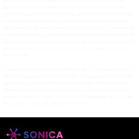
a la hora de realizar cualquier compra, pasarán a formar
parte de un fichero titularidad de Escuela Sonica., con la
finalidad de gestionar su compra, envío, servicio postventa y
atención al cliente. Además, le enviaremos periódicamente
información sobre las ofertas y nuevos productos a través de
correo electrónico, salvo que nos manifiestes lo contrario. En
cada comunicación encontrarás un correo electrónico donde
manifestar tu voluntad de no recibir más comunicaciones
comerciales.
El usuario se compromete a facilitar datos veraces y relativos
a su persona, asumiendo cualquier tipo de responsabilidad
en cuanto a la inexactitud de los datos y/o manipulación de
datos relativos a terceras personas, ya que Escuela Sonica
presumirá que los datos han sido facilitados por el titular de
los mismos y que son exactos y veraces.