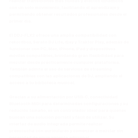
realizar transiciones más fluidas y efectos dinámicos
con un solo movimiento, facilitando el aprendizaje y
permitiendo obtener resultados profesionales desde el
primer día.
El DDJ-FLX2 ofrece una amplia compatibilidad con
rekordbox
,
Serato DJ Lite
,
djay
y
Traktor Play
, además de
funcionar con
PC, Mac, iPhone, iPad y dispositivos
móviles compatibles
, brindando gran flexibilidad para
mezclar desde prácticamente cualquier plataforma.
También admite el uso de servicios de streaming
compatibles con las aplicaciones de DJ, ampliando el
acceso a tu biblioteca musical.
Gracias a su alimentación por
USB-C
, conectividad
Bluetooth MIDI
para determinadas configuraciones y su
reducido tamaño, es un controlador ideal para quienes
buscan una solución portátil y fácil de utilizar. Su
interfaz de audio integrada permite realizar
preescucha con auriculares y comenzar a mezclar sin
necesidad de equipamiento adicional.