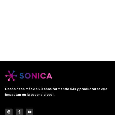
Desde hace más de 20 años formando DJs y productores que
impactan en la escena global.
I
F
Y
n
a
o