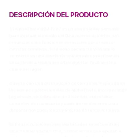
DESCRIPCIÓN DEL PRODUCTO
El
AlphaTheta DDJ-FLX2
es un controlador pensado
para acercar el mundo del DJ a nuevos usuarios, sin
renunciar a las funciones esenciales para realizar
mezclas creativas. Su diseño compacto y liviano lo
convierte en una excelente opción para practicar en
casa, llevar a reuniones o transportar fácilmente a
cualquier lugar.
Cuenta con una distribución de controles inspirada en
los equipos profesionales de AlphaTheta, incorporando
jog wheels
, ecualización de 3 bandas, crossfader,
controles de transporte y pads de rendimiento para
disparar hot cues, loops y efectos de forma intuitiva.
Entre sus funciones más destacadas se encuentran
Smart Fader
y
Smart CFX
, herramientas que ayudan a