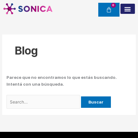
Ir
Buscar
al
por:
contenido
Nuestra e
Buenos Air
Tienda S
Blog
Parece que no encontramos lo que estás buscando.
Intentá con una búsqueda.