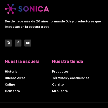
Desde hace más de 20 años formando DJs y productores que
impactan en la escena global.
I
F
Y
n
a
o
s
c
u
t
e
t
a
b
u
g
o
b
r
o
e
Nuestra escuela
Nuestra tienda
a
k
m
-
f
Historia
Productos
Buenos Aires
Términos y condiciones
Online
Carrito
Contacto
Mi cuenta