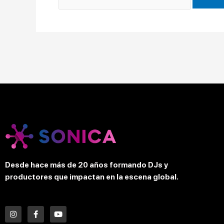
Desde hace más de 20 años formando DJs y
productores que impactan en la escena global.
I
F
Y
n
a
o