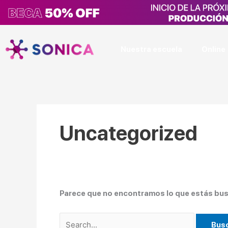
Ir
Buscar
al
por:
contenido
Nuestra escuela
Online
Uncategorized
Parece que no encontramos lo que estás bus